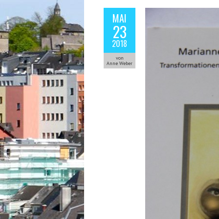
MAI
23
2018
von
Anne Weber